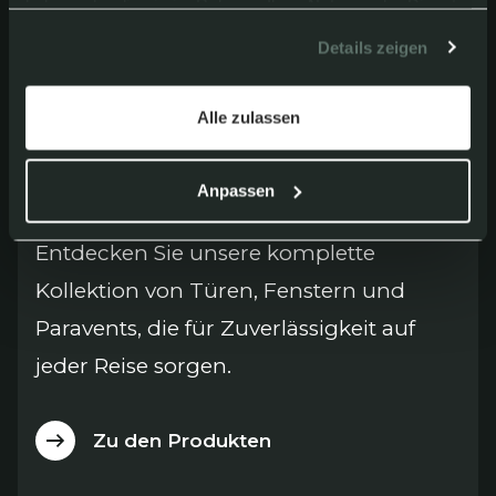
haben oder die sie im Rahmen Ihrer Nutzung der Dienste
gesammelt haben.
Details zeigen
Alle zulassen
Design für Fahrzeuge,
die weiter gehen
Anpassen
Entdecken Sie unsere komplette
Kollektion von Türen, Fenstern und
Paravents, die für Zuverlässigkeit auf
jeder Reise sorgen.
Zu den Produkten