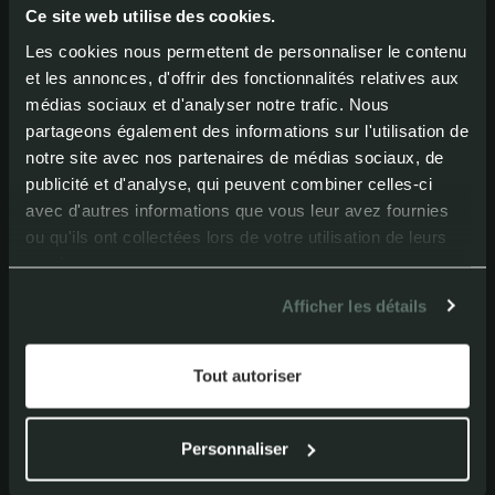
Ce site web utilise des cookies.
Les cookies nous permettent de personnaliser le contenu
et les annonces, d'offrir des fonctionnalités relatives aux
médias sociaux et d'analyser notre trafic. Nous
partageons également des informations sur l'utilisation de
notre site avec nos partenaires de médias sociaux, de
publicité et d'analyse, qui peuvent combiner celles-ci
Découvrez ce véhicule Iveco Daily 4x4
avec d'autres informations que vous leur avez fournies
ou qu'ils ont collectées lors de votre utilisation de leurs
Expedition par Laske Expedition
services.
Afficher les détails
Tout autoriser
Personnaliser