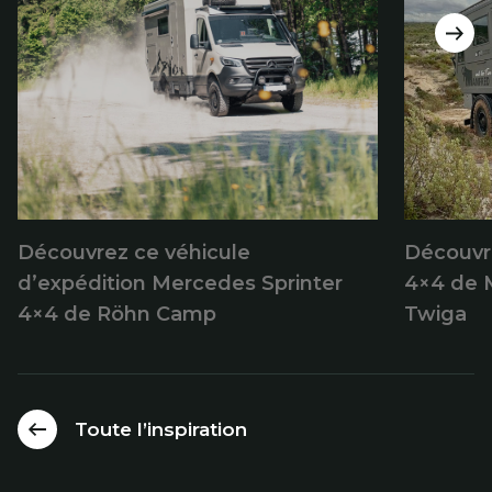
Découvrez ce véhicule
Découvr
d’expédition Mercedes Sprinter
4×4 de 
4×4 de Röhn Camp
Twiga
Toute l’inspiration