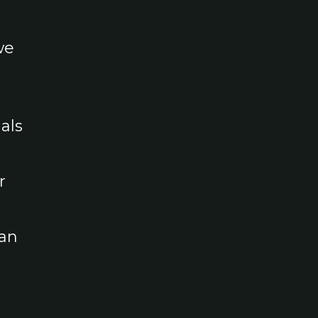
we
als
r
aan