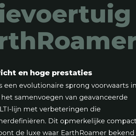
ievoertuig
arthRoame
cht en hoge prestaties
 een evolutionaire sprong voorwaarts i
, het samenvoegen van geavanceerde
LTI-lijn met verbeteringen die
herdefiniëren. Dit opmerkelijke compac
toont de luxe waar EarthRoamer beken