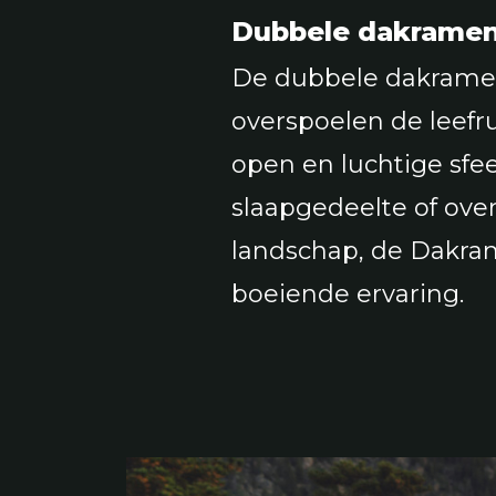
Dubbele dakramen
De dubbele dakramen
overspoelen de leefr
open en luchtige sfeer
slaapgedeelte of ove
landschap, de Dakr
boeiende ervaring.