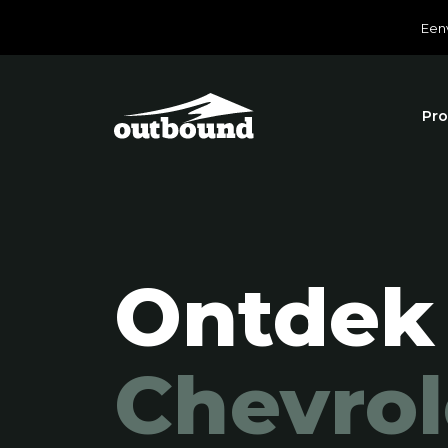
Een
Pro
Ontdek
Chevro