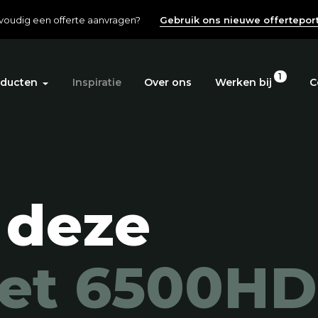
voudig een offerte aanvragen?
Gebruik ons nieuwe offerteport
1
ducten
Inspiratie
Over ons
Werken bij
C
 deze
let 6500HD