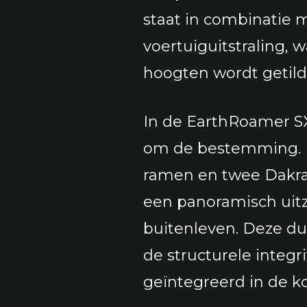
staat in combinatie 
voertuiguitstraling,
hoogten wordt getild
In de EarthRoamer SX 
om de bestemming. D
ramen en twee Dakra
een panoramisch uitz
buitenleven. Deze d
de structurele integr
geïntegreerd in de ko