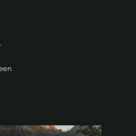
e
 een